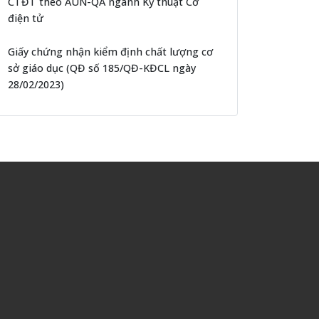
CTĐT theo AUN-QA ngành Kỹ thuật Cơ
điện tử
Giấy chứng nhận kiểm định chất lượng cơ
sở giáo dục (QĐ số 185/QĐ-KĐCL ngày
28/02/2023)