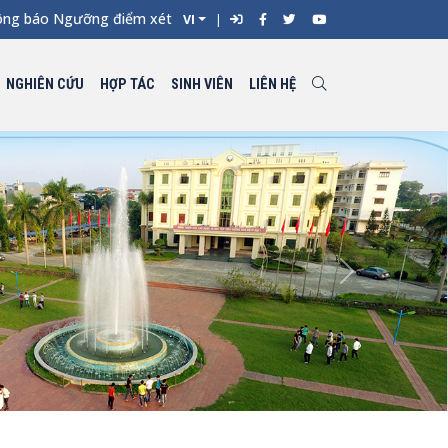
áo Ngưỡng điểm xét tuyển đối với từng ngành đào tạo Đại học ch
VI
NGHIÊN CỨU
HỢP TÁC
SINH VIÊN
LIÊN HỆ
Next