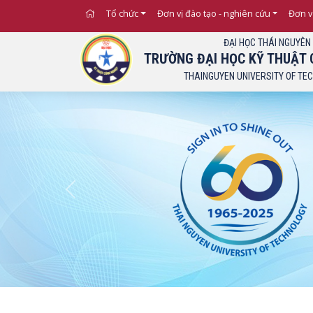
Tổ chức
Đơn vị đào tạo - nghiên cứu
Đơn v
ĐẠI HỌC THÁI NGUYÊN
TRƯỜNG ĐẠI HỌC KỸ THUẬT 
THAINGUYEN UNIVERSITY OF TE
Previous