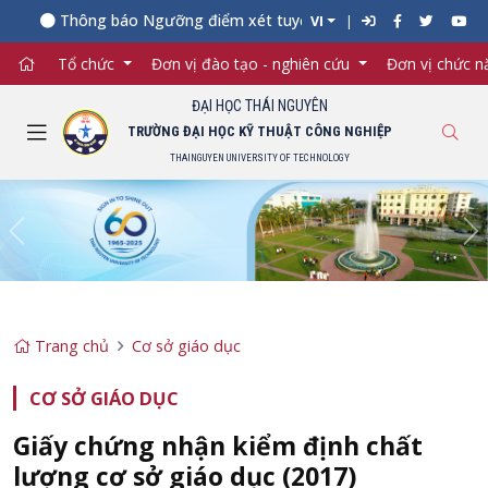
Thông báo Ngưỡng điểm xét tuyển đối với từng ngành đào t
VI
Tổ chức
Đơn vị đào tạo - nghiên cứu
Đơn vị chức 
ĐẠI HỌC THÁI NGUYÊN
TRƯỜNG ĐẠI HỌC KỸ THUẬT CÔNG NGHIỆP
THAINGUYEN UNIVERSITY OF TECHNOLOGY
Previous
Ne
Trang chủ
Cơ sở giáo dục
CƠ SỞ GIÁO DỤC
Giấy chứng nhận kiểm định chất
lượng cơ sở giáo dục (2017)