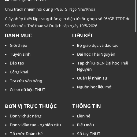
Chịu trách nhiệm nội dung: PGS.TS. Ngô Như Khoa
Giấy phép thiết lập trang thông tin điện tử tổng hợp số 95/GP-TTĐT do
Sở Văn hóa, Thế thao và Du lịch cấp ngày 19/5/2026
DANH MỤC
LIÊN KẾT
Giới thiệu
Bộ giáo dục và đào tạo
Tuyển sinh
Đại học Thái Nguyên
Đào tạo
Tạp chí KH&CN Đại học Thái
Nguyên
Công khai
Quản lý nhân sự
Tra cứu văn bằng
Nguồn học liệu mở
Cơ sở dữ liệu TNUT
ĐƠN VỊ TRỰC THUỘC
THÔNG TIN
Đơn vị chức năng
Liên hệ
Đơn vị đào tạo - nghiên cứu
Biểu mẫu
Tổ chức Đoàn thể
Sổ tay TNUT