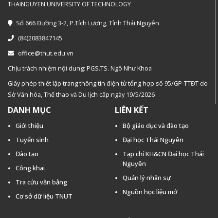
THAINGUYEN UNIVERSITY OF TECHNOLOGY
Số 666 Đường 3-2, P.Tích Lương, Tỉnh Thái Nguyên
(84)2083847145
office@tnut.edu.vn
Chịu trách nhiệm nội dung: PGS.TS. Ngô Như Khoa
Giấy phép thiết lập trang thông tin điện tử tổng hợp số 95/GP-TTĐT do
Sở Văn hóa, Thế thao và Du lịch cấp ngày 19/5/2026
DANH MỤC
LIÊN KẾT
Giới thiệu
Bộ giáo dục và đào tạo
Tuyển sinh
Đại học Thái Nguyên
Đào tạo
Tạp chí KH&CN Đại học Thái
Nguyên
Công khai
Quản lý nhân sự
Tra cứu văn bằng
Nguồn học liệu mở
Cơ sở dữ liệu TNUT