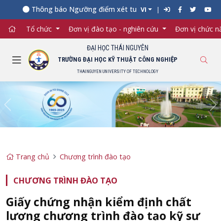
Thông báo Ngưỡng điểm xét tuyển đối với từng ngành đào 
VI
Tổ chức
Đơn vị đào tạo - nghiên cứu
Đơn vị chức 
ĐẠI HỌC THÁI NGUYÊN
TRƯỜNG ĐẠI HỌC KỸ THUẬT CÔNG NGHIỆP
THAINGUYEN UNIVERSITY OF TECHNOLOGY
Previous
Ne
Trang chủ
Chương trình đào tạo
CHƯƠNG TRÌNH ĐÀO TẠO
Giấy chứng nhận kiểm định chất
lượng chương trình đào tạo kỹ sư