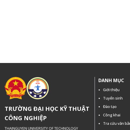
DANH MỤC
Giới thiệu
Tuyển sinh
Đào tạo
TRƯỜNG ĐẠI HỌC KỸ THUẬT
Công khai
CÔNG NGHIỆP
Tra cứu văn b
THAINGUYEN UNIVERSITY OF TECHNOLOGY