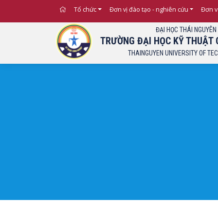
Tổ chức
Đơn vị đào tạo - nghiên cứu
Đơn v
ĐẠI HỌC THÁI NGUYÊN
TRƯỜNG ĐẠI HỌC KỸ THUẬT 
THAINGUYEN UNIVERSITY OF TE