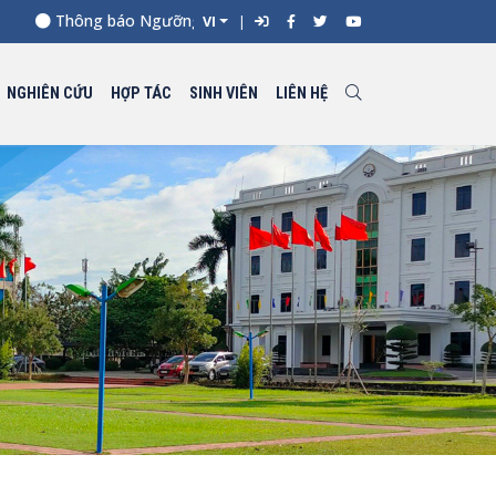
Thông báo Ngưỡng điểm xét tuyển đối với từng ngành đào tạ
VI
NGHIÊN CỨU
HỢP TÁC
SINH VIÊN
LIÊN HỆ