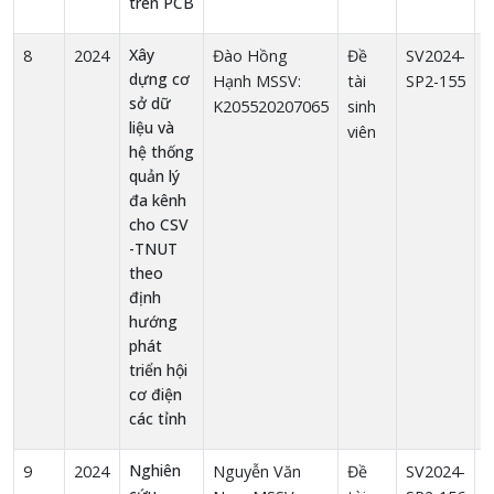
trên PCB
Xây
8
2024
Đào Hồng
Đề
SV2024-
1
dựng cơ
Hạnh MSSV:
tài
SP2-155
sở dữ
K205520207065
sinh
liệu và
viên
hệ thống
quản lý
đa kênh
cho CSV
-TNUT
theo
định
hướng
phát
triển hội
cơ điện
các tỉnh
Nghiên
9
2024
Nguyễn Văn
Đề
SV2024-
1