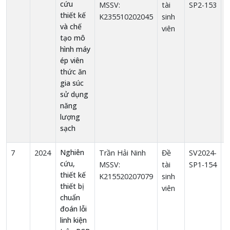
cứu
MSSV:
tài
SP2-153
thiết kế
K235510202045
sinh
và chế
viên
tạo mô
hình máy
ép viên
thức ăn
gia súc
sử dụng
năng
lượng
sạch
Nghiên
7
2024
Trần Hải Ninh
Đề
SV2024-
1
cứu,
MSSV:
tài
SP1-154
thiết kế
K215520207079
sinh
thiết bị
viên
chuẩn
đoán lỗi
linh kiện