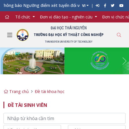
hông báo Ngưỡng điểm xét tuyển đối với từng ngành đào tạo Đại h
VI
Tổ chức
Đơn vị đào tạo - nghiên cứu
Đơn vị chức 
ĐẠI HỌC THÁI NGUYÊN
TRƯỜNG ĐẠI HỌC KỸ THUẬT CÔNG NGHIỆP
THAINGUYEN UNIVERSITY OF TECHNOLOGY
Previous
Ne
Trang chủ
Đề tài khoa học
ĐỀ TÀI SINH VIÊN