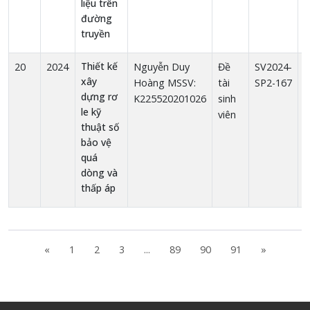
liệu trên
đường
truyền
Thiết kế
20
2024
Nguyễn Duy
Đề
SV2024-
1
xây
Hoàng MSSV:
tài
SP2-167
dựng rơ
K225520201026
sinh
le kỹ
viên
thuật số
bảo vệ
quá
dòng và
thấp áp
«
1
2
3
...
89
90
91
»