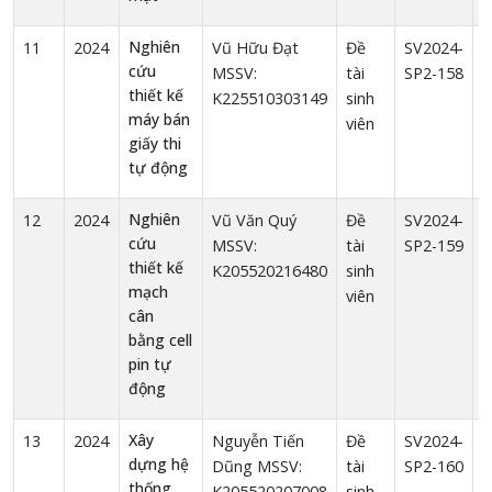
Nghiên
11
2024
Vũ Hữu Đạt
Đề
SV2024-
1
cứu
MSSV:
tài
SP2-158
thiết kế
K225510303149
sinh
máy bán
viên
giấy thi
tự động
Nghiên
12
2024
Vũ Văn Quý
Đề
SV2024-
1
cứu
MSSV:
tài
SP2-159
thiết kế
K205520216480
sinh
mạch
viên
cân
bằng cell
pin tự
động
Xây
13
2024
Nguyễn Tiến
Đề
SV2024-
1
dựng hệ
Dũng MSSV:
tài
SP2-160
thống
K205520207008
sinh