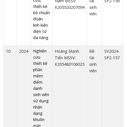
cứu,
Nam MSSV:
tài
SP2-156
thiết kế
K205520207094
sinh
bộ chuẩn
viên
đoán
linh kiện
điện tử
đa năng
Nghiên
10
2024
Hoàng Mạnh
Đề
SV2024-
1
cứu
Tiến MSSV:
tài
SP2-157
thiết kế
K205480106025
sinh
phần
viên
mềm
điểm
danh
sinh viên
sử dụng
nhận
dạng
khuôn
mặt