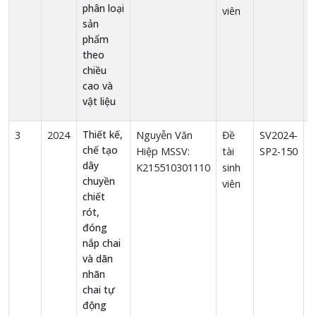
phân loại
viên
sản
phẩm
theo
chiều
cao và
vật liệu
Thiết kế,
3
2024
Nguyễn Văn
Đề
SV2024-
1
chế tạo
Hiệp MSSV:
tài
SP2-150
dây
K215510301110
sinh
chuyền
viên
chiết
rót,
đóng
nắp chai
và dãn
nhãn
chai tự
động