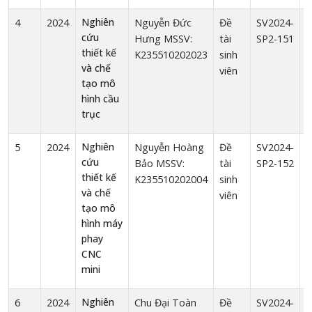
Nghiên
4
2024
Nguyễn Đức
Đề
SV2024-
1
cứu
Hưng MSSV:
tài
SP2-151
thiết kế
K235510202023
sinh
và chế
viên
tạo mô
hình cầu
trục
Nghiên
5
2024
Nguyễn Hoàng
Đề
SV2024-
1
cứu
Bảo MSSV:
tài
SP2-152
thiết kế
K235510202004
sinh
và chế
viên
tạo mô
hình máy
phay
CNC
mini
Nghiên
6
2024
Chu Đại Toàn
Đề
SV2024-
1