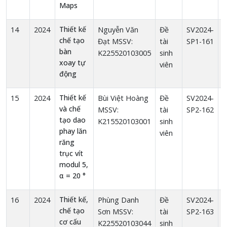
Maps
Thiết kế
14
2024
Nguyễn Văn
Đề
SV2024-
1
chế tạo
Đạt MSSV:
tài
SP1-161
bàn
K225520103005
sinh
xoay tự
viên
động
Thiết kế
15
2024
Bùi Việt Hoàng
Đề
SV2024-
1
và chế
MSSV:
tài
SP2-162
tạo dao
K215520103001
sinh
phay lăn
viên
răng
trục vít
modul 5,
α = 20 °
Thiết kế,
16
2024
Phùng Danh
Đề
SV2024-
1
chế tạo
Sơn MSSV:
tài
SP2-163
cơ cấu
K225520103044
sinh