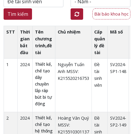
Tìm kiếm
Bài báo khoa học
STT
Thời
Tên
Chủ nhiệm
Cấp
Mã số
gian
chương
quản
bắt
trình,đề
lý đề
đầu
tài
tài
Thiết kế,
1
2024
Nguyễn Tuấn
Đề
SV2024-
1
chế tạo
Anh MSSV:
tài
SP1-148
dây
K215520216753
sinh
chuyền
viên
lắp ráp
bút bi tự
động
Thiết kế,
2
2024
Hoàng Văn Quý
Đề
SV2024-
1
chế tạo
MSSV:
tài
SP2-149
hệ thống
K215510301137
sinh