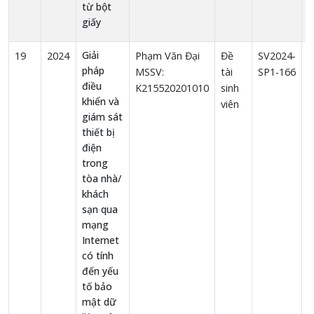
từ bột
giấy
Giải
19
2024
Phạm Văn Đại
Đề
SV2024-
1
pháp
MSSV:
tài
SP1-166
điều
K215520201010
sinh
khiển và
viên
giám sát
thiết bị
điện
trong
tòa nhà/
khách
sạn qua
mạng
Internet
có tính
đến yếu
tố bảo
mật dữ