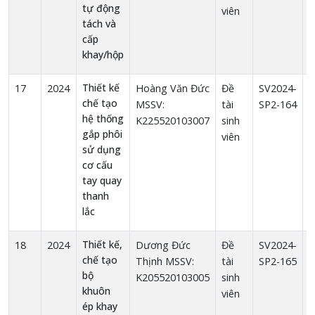
tự động
viên
tách và
cấp
khay/hộp
Thiết kế
17
2024
Hoàng Văn Đức
Đề
SV2024-
1
chế tạo
MSSV:
tài
SP2-164
hệ thống
K225520103007
sinh
gắp phôi
viên
sử dụng
cơ cấu
tay quay
thanh
lắc
Thiết kế,
18
2024
Dương Đức
Đề
SV2024-
1
chế tạo
Thịnh MSSV:
tài
SP2-165
bộ
K205520103005
sinh
khuôn
viên
ép khay