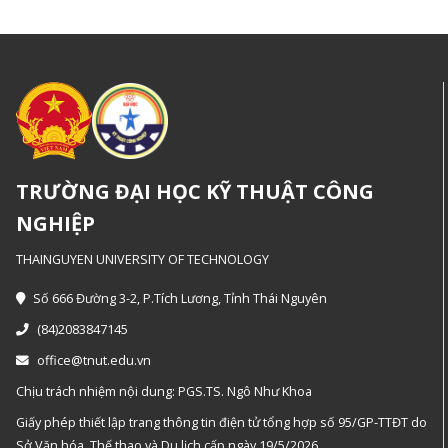
TRƯỜNG ĐẠI HỌC KỸ THUẬT CÔNG
NGHIỆP
THAINGUYEN UNIVERSITY OF TECHNOLOGY
Số 666 Đường 3-2, P.Tích Lương, Tỉnh Thái Nguyên
(84)2083847145
office@tnut.edu.vn
Chịu trách nhiệm nội dung: PGS.TS. Ngô Như Khoa
Giấy phép thiết lập trang thông tin điện tử tổng hợp số 95/GP-TTĐT do
Sở Văn hóa, Thế thao và Du lịch cấp ngày 19/5/2026