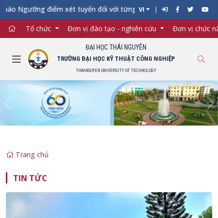
áo Ngưỡng điểm xét tuyển đối với từng ngành đào tạo Đại học chí
VI
Tổ chức
Đơn vị đào tạo - nghiên cứu
Đơn vị chức 
ĐẠI HỌC THÁI NGUYÊN
TRƯỜNG ĐẠI HỌC KỸ THUẬT CÔNG NGHIỆP
THAINGUYEN UNIVERSITY OF TECHNOLOGY
Previous
Ne
Trang chủ
TIN TỨC