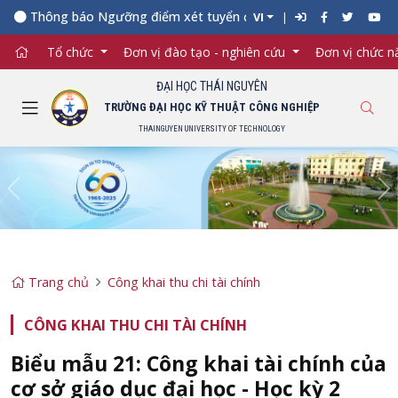
Thông báo Ngưỡng điểm xét tuyển đối với từng ngành đào tạo 
VI
Tổ chức
Đơn vị đào tạo - nghiên cứu
Đơn vị chức 
ĐẠI HỌC THÁI NGUYÊN
TRƯỜNG ĐẠI HỌC KỸ THUẬT CÔNG NGHIỆP
THAINGUYEN UNIVERSITY OF TECHNOLOGY
Previous
Ne
Trang chủ
Công khai thu chi tài chính
CÔNG KHAI THU CHI TÀI CHÍNH
Biểu mẫu 21: Công khai tài chính của
cơ sở giáo dục đại học - Học kỳ 2