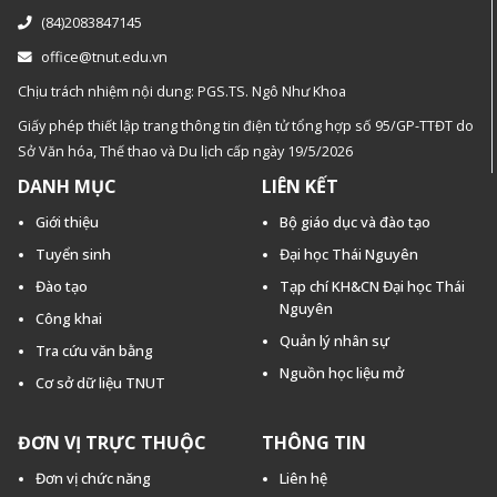
(84)2083847145
office@tnut.edu.vn
Chịu trách nhiệm nội dung: PGS.TS. Ngô Như Khoa
Giấy phép thiết lập trang thông tin điện tử tổng hợp số 95/GP-TTĐT do
Sở Văn hóa, Thế thao và Du lịch cấp ngày 19/5/2026
DANH MỤC
LIÊN KẾT
Giới thiệu
Bộ giáo dục và đào tạo
Tuyển sinh
Đại học Thái Nguyên
Đào tạo
Tạp chí KH&CN Đại học Thái
Nguyên
Công khai
Quản lý nhân sự
Tra cứu văn bằng
Nguồn học liệu mở
Cơ sở dữ liệu TNUT
ĐƠN VỊ TRỰC THUỘC
THÔNG TIN
Đơn vị chức năng
Liên hệ