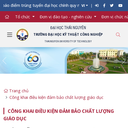
áo điểm trúng tuyển đại học chính quy năm 2026 (đợt 1) vào Trườ
VI
Tổ chức
Đơn vị đào tạo - nghiên cứu
Đơn vị chức 
ĐẠI HỌC THÁI NGUYÊN
TRƯỜNG ĐẠI HỌC KỸ THUẬT CÔNG NGHIỆP
THAINGUYEN UNIVERSITY OF TECHNOLOGY
Previous
Ne
Trang chủ
Công khai điều kiện đảm bảo chất lượng giáo dục
CÔNG KHAI ĐIỀU KIỆN ĐẢM BẢO CHẤT LƯỢNG
GIÁO DỤC