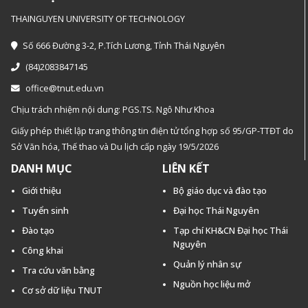
THAINGUYEN UNIVERSITY OF TECHNOLOGY
Số 666 Đường 3-2, P.Tích Lương, Tỉnh Thái Nguyên
(84)2083847145
office@tnut.edu.vn
Chịu trách nhiệm nội dung: PGS.TS. Ngô Như Khoa
Giấy phép thiết lập trang thông tin điện tử tổng hợp số 95/GP-TTĐT do
Sở Văn hóa, Thế thao và Du lịch cấp ngày 19/5/2026
DANH MỤC
LIÊN KẾT
Giới thiệu
Bộ giáo dục và đào tạo
Tuyển sinh
Đại học Thái Nguyên
Đào tạo
Tạp chí KH&CN Đại học Thái
Nguyên
Công khai
Quản lý nhân sự
Tra cứu văn bằng
Nguồn học liệu mở
Cơ sở dữ liệu TNUT