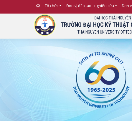
Tổ chức
Đơn vị đào tạo - nghiên cứu
Đơn v
ĐẠI HỌC THÁI NGUYÊN
TRƯỜNG ĐẠI HỌC KỸ THUẬT 
THAINGUYEN UNIVERSITY OF TE
Previous