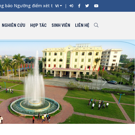
o Ngưỡng điểm xét tuyển đối với từng ngành đào tạo Đại học chí
VI
NGHIÊN CỨU
HỢP TÁC
SINH VIÊN
LIÊN HỆ
Next