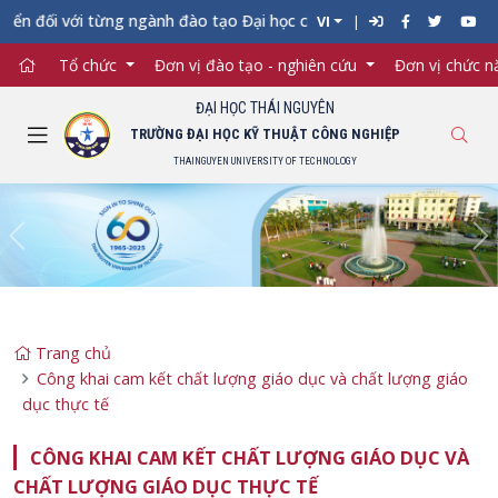
 đối với từng ngành đào tạo Đại học chính quy vào Trường Đại h
VI
Tổ chức
Đơn vị đào tạo - nghiên cứu
Đơn vị chức 
ĐẠI HỌC THÁI NGUYÊN
TRƯỜNG ĐẠI HỌC KỸ THUẬT CÔNG NGHIỆP
THAINGUYEN UNIVERSITY OF TECHNOLOGY
Previous
Ne
Trang chủ
Công khai cam kết chất lượng giáo dục và chất lượng giáo
dục thực tế
CÔNG KHAI CAM KẾT CHẤT LƯỢNG GIÁO DỤC VÀ
CHẤT LƯỢNG GIÁO DỤC THỰC TẾ