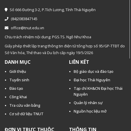
Số 666 Đường 3-2, P.Tích Lương, Tỉnh Thái Nguyên
(84)2083847145
office@tnut.edu.vn
Chịu trách nhiệm nội dung: PGS.TS. Ngô Như Khoa
Giấy phép thiết lập trang thông tin điện tử tổng hợp số 95/GP-TTĐT do
Sở Văn hóa, Thế thao và Du lịch cấp ngày 19/5/2026
DANH MỤC
LIÊN KẾT
Giới thiệu
Bộ giáo dục và đào tạo
Tuyển sinh
Đại học Thái Nguyên
Đào tạo
Tạp chí KH&CN Đại học Thái
Nguyên
Công khai
Quản lý nhân sự
Tra cứu văn bằng
Nguồn học liệu mở
Cơ sở dữ liệu TNUT
ĐƠN VỊ TRỰC THUỘC
THÔNG TIN