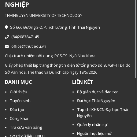
NGHIỆP
THAINGUYEN UNIVERSITY OF TECHNOLOGY
Số 666 Đường 3-2, P.Tích Lương, Tỉnh Thái Nguyên
(84)2083847145
office@tnut.edu.vn
Chịu trách nhiệm nội dung: PGS.TS. Ngô Như Khoa
Giấy phép thiết lập trang thông tin điện tử tổng hợp số 95/GP-TTĐT do
Sở Văn hóa, Thế thao và Du lịch cấp ngày 19/5/2026
DANH MỤC
LIÊN KẾT
Giới thiệu
Bộ giáo dục và đào tạo
Tuyển sinh
Đại học Thái Nguyên
Đào tạo
Tạp chí KH&CN Đại học Thái
Nguyên
Công khai
Quản lý nhân sự
Tra cứu văn bằng
Nguồn học liệu mở
Cơ sở dữ liệu TNUT