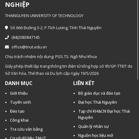
NGHIỆP
THAINGUYEN UNIVERSITY OF TECHNOLOGY
Số 666 Đường 3-2, P.Tích Lương, Tỉnh Thái Nguyên
(84)2083847145
office@tnut.edu.vn
Chịu trách nhiệm nội dung: PGS.TS. Ngô Như Khoa
Giấy phép thiết lập trang thông tin điện tử tổng hợp số 95/GP-TTĐT do
Sở Văn hóa, Thế thao và Du lịch cấp ngày 19/5/2026
DANH MỤC
LIÊN KẾT
Giới thiệu
Bộ giáo dục và đào tạo
Tuyển sinh
Đại học Thái Nguyên
Đào tạo
Tạp chí KH&CN Đại học Thái
Nguyên
Công khai
Quản lý nhân sự
Tra cứu văn bằng
Nguồn học liệu mở
Cơ sở dữ liệu TNUT