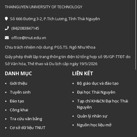
THAINGUYEN UNIVERSITY OF TECHNOLOGY
Số 666 Đường 3-2, P.Tích Lương, Tỉnh Thái Nguyên
(84)2083847145
office@tnut.edu.vn
Chịu trách nhiệm nội dung: PGS.TS. Ngô Như Khoa
Giấy phép thiết lập trang thông tin điện tử tổng hợp số 95/GP-TTĐT do
Sở Văn hóa, Thế thao và Du lịch cấp ngày 19/5/2026
DANH MỤC
LIÊN KẾT
Giới thiệu
Bộ giáo dục và đào tạo
Tuyển sinh
Đại học Thái Nguyên
Đào tạo
Tạp chí KH&CN Đại học Thái
Nguyên
Công khai
Quản lý nhân sự
Tra cứu văn bằng
Nguồn học liệu mở
Cơ sở dữ liệu TNUT