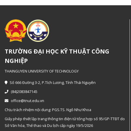
TRƯỜNG ĐẠI HỌC KỸ THUẬT CÔNG
NGHIỆP
THAINGUYEN UNIVERSITY OF TECHNOLOGY
Số 666 Đường 3-2, P.Tích Lương, Tỉnh Thái Nguyên
(84)2083847145
office@tnut.edu.vn
Chịu trách nhiệm nội dung: PGS.TS. Ngô Như Khoa
Giấy phép thiết lập trang thông tin điện tử tổng hợp số 95/GP-TTĐT do
Sở Văn hóa, Thế thao và Du lịch cấp ngày 19/5/2026