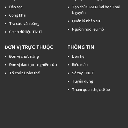
Đào tạo
Tạp chí KH&CN Đại học Thái
Nguyên
Công khai
Quản lý nhân sự
Tra cứu văn bằng
Nguồn học liệu mở
Cơ sở dữ liệu TNUT
ĐƠN VỊ TRỰC THUỘC
THÔNG TIN
Đơn vị chức năng
Liên hệ
Đơn vị đào tạo - nghiên cứu
Biểu mẫu
Tổ chức Đoàn thể
Sổ tay TNUT
Tuyển dụng
Tham quan thực tế ảo