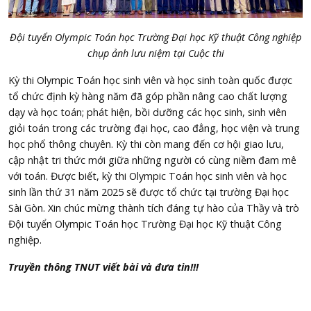
Đội
tuyển
Olympic Toán h
ọ
c Tr
ườ
ng
Đạ
i h
ọ
c K
ỹ
thu
ậ
t Công nghi
ệ
p
chụp ảnh lưu niệm tại Cuộc thi
Kỳ thi Olympic Toán học sinh viên và học sinh toàn quốc được
tổ chức định kỳ hàng năm đã góp phần nâng cao chất lượng
dạy và học toán; phát hiện, bồi dưỡng các học sinh, sinh viên
giỏi toán trong các trường đại học, cao đẳng, học viện và trung
học phổ thông chuyên. Kỳ thi còn mang đến cơ hội giao lưu,
cập nhật tri thức mới giữa những người có cùng niềm đam mê
với toán. Được biết, kỳ thi Olympic Toán học sinh viên và học
sinh lần thứ 31 năm 2025 sẽ được tổ chức tại trường Đại học
Sài Gòn. Xin chúc mừng thành tích đáng tự hào của Thầy và trò
Đội tuyển Olympic Toán học Trường Đại học Kỹ thuật Công
nghiệp.
Truyền thông TNUT viết bài và đưa tin!!!