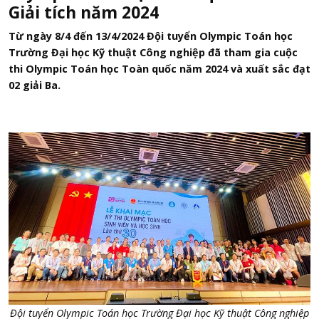
Giải tích năm 2024
Từ ngày 8/4 đến 13/4/2024 Đội tuyển Olympic Toán học
Trường Đại học Kỹ thuật Công nghiệp đã tham gia cuộc
thi Olympic Toán học Toàn quốc năm 2024 và xuất sắc đạt
02 giải Ba.
Đội
tuyển
Olympic Toán h
ọ
c Tr
ườ
ng
Đạ
i h
ọ
c K
ỹ
thu
ậ
t Công nghi
ệ
p