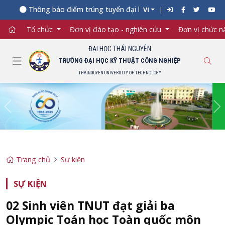
Thông báo điểm trúng tuyển đại học chính quy năm 2026 (đợt 
VI
Tổ chức
Đơn vị đào tạo - nghiên cứu
Đơn vị chức 
ĐẠI HỌC THÁI NGUYÊN
TRƯỜNG ĐẠI HỌC KỸ THUẬT CÔNG NGHIỆP
THAINGUYEN UNIVERSITY OF TECHNOLOGY
Previous
Ne
Trang chủ
Sự kiện
SỰ KIỆN
02 Sinh viên TNUT đạt giải ba
Olympic Toán học Toàn quốc môn