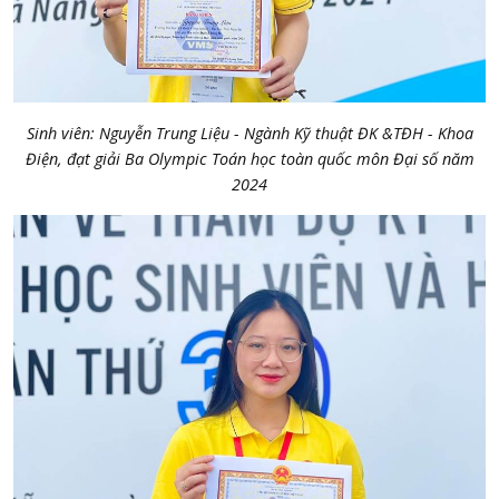
Sinh viên: Nguyễn Trung Liệu - Ngành
Kỹ thuật ĐK &
T
ĐH
- Khoa
Đ
iện,
đ
ạ
t gi
ả
i Ba Olympic Toán h
ọ
c toàn qu
ố
c môn
Đạ
i s
ố
n
ă
m
2024