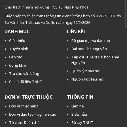
Chịu trách nhiệm nội dung: PGS.TS. Ngô Như Khoa
Giấy phép thiết lập trang thông tin điện tử tổng hợp số 95/GP-TTĐT do
Sở Văn hóa, Thế thao và Du lịch cấp ngày 19/5/2026
DANH MỤC
LIÊN KẾT
Giới thiệu
Bộ giáo dục và đào tạo
Tuyển sinh
Đại học Thái Nguyên
Đào tạo
Tạp chí KH&CN Đại học Thái
Nguyên
Công khai
Quản lý nhân sự
Tra cứu văn bằng
Nguồn học liệu mở
Cơ sở dữ liệu TNUT
ĐƠN VỊ TRỰC THUỘC
THÔNG TIN
Đơn vị chức năng
Liên hệ
Đơn vị đào tạo - nghiên cứu
Biểu mẫu
Tổ chức Đoàn thể
Sổ tay TNUT