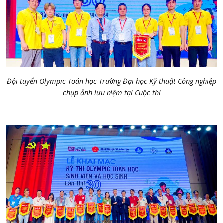
Đội
tuyển
Olympic Toán h
ọ
c Tr
ườ
ng
Đạ
i h
ọ
c K
ỹ
thu
ậ
t Công nghi
ệ
p
chụp ảnh lưu niệm tại Cuộc thi