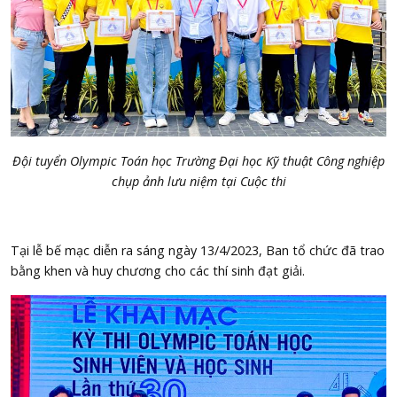
Đội tuyển Olympic Toán h
ọ
c Tr
ườ
ng
Đạ
i h
ọ
c K
ỹ
thu
ậ
t Công nghi
ệ
p
chụp ảnh lưu niệm tại Cuộc thi
Tại lễ bế mạc diễn ra sáng ngày 13/4/2023, Ban tổ chức đã trao
bằng khen và huy chương cho các thí sinh đạt giải.